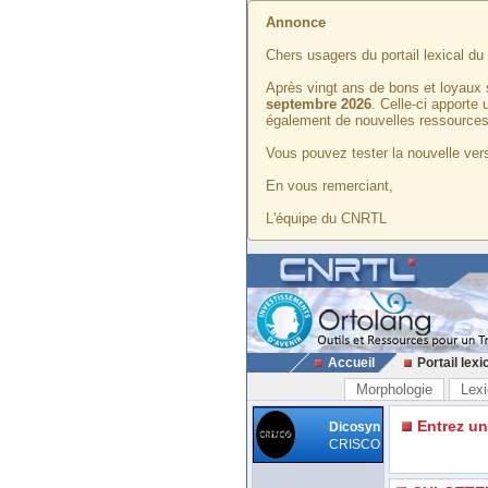
Annonce
Chers usagers du portail lexical d
Après vingt ans de bons et loyaux 
septembre 2026
. Celle-ci apporte
également de nouvelles ressources
Vous pouvez tester la nouvelle vers
En vous remerciant,
L'équipe du CNRTL
Accueil
Portail lexi
Morphologie
Lexi
Entrez u
Dicosyn
CRISCO