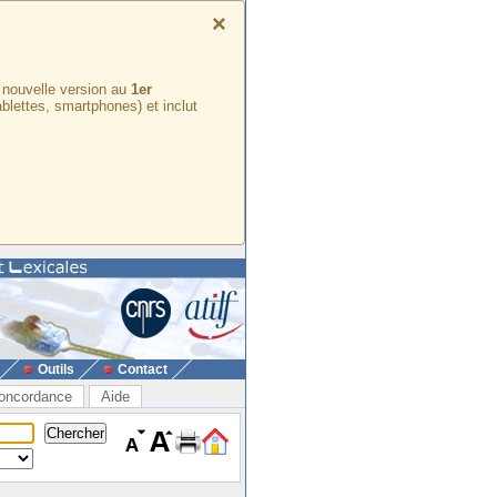
×
e nouvelle version au
1er
ablettes, smartphones) et inclut
Outils
Contact
oncordance
Aide