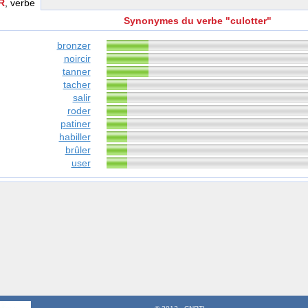
R
, verbe
Synonymes du verbe "culotter"
bronzer
noircir
tanner
tacher
salir
roder
patiner
habiller
brûler
user