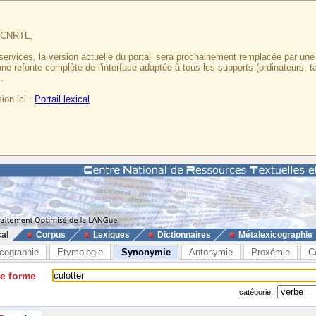
u CNRTL,
services, la version actuelle du portail sera prochainement remplacée par un
 une refonte complète de l'interface adaptée à tous les supports (ordinateurs, t
.
ion ici :
Portail lexical
cal
Corpus
Lexiques
Dictionnaires
Métalexicographie
cographie
Etymologie
Synonymie
Antonymie
Proxémie
C
ne forme
catégorie :