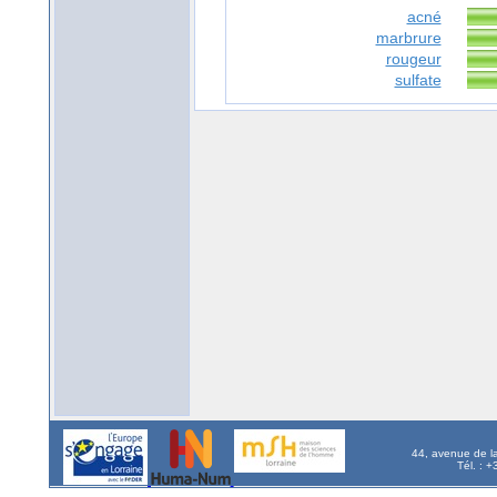
acné
marbrure
rougeur
sulfate
44, avenue de l
Tél. : 