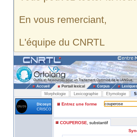
En vous remerciant,
L'équipe du CNRTL
Accueil
Portail lexical
Corpus
Lexique
Morphologie
Lexicographie
Etymologie
S
Entrez une forme
Dicosyn
CRISCO
COUPEROSE
, substantif
Syn