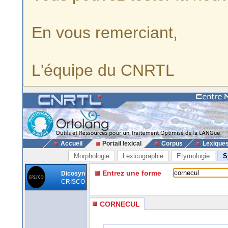
En vous remerciant,
L'équipe du CNRTL
Accueil
Portail lexical
Corpus
Lexique
Morphologie
Lexicographie
Etymologie
S
Entrez une forme
Dicosyn
CRISCO
CORNECUL