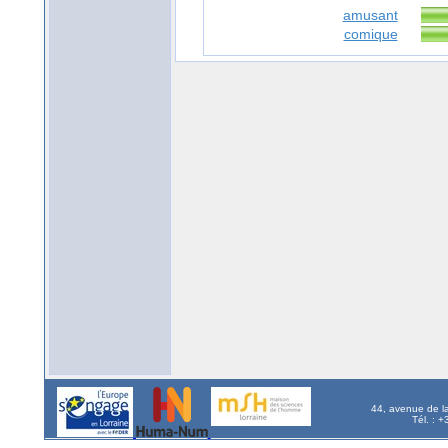
amusant
comique
44, avenue de l
Tél. : 