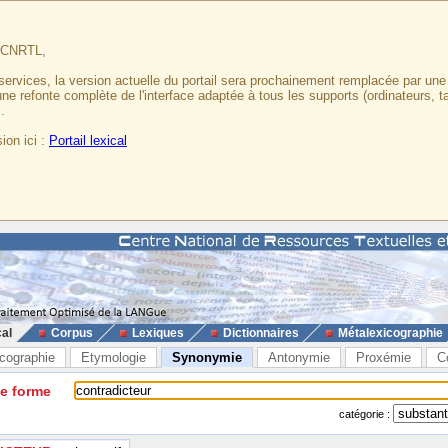
u CNRTL,
services, la version actuelle du portail sera prochainement remplacée par un
 une refonte complète de l'interface adaptée à tous les supports (ordinateurs, t
.
ion ici :
Portail lexical
cal
Corpus
Lexiques
Dictionnaires
Métalexicographie
cographie
Etymologie
Synonymie
Antonymie
Proxémie
C
ne forme
catégorie :