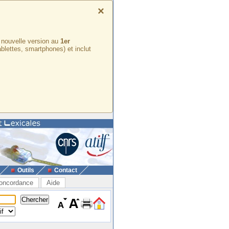
×
e nouvelle version au
1er
ablettes, smartphones) et inclut
Outils
Contact
oncordance
Aide