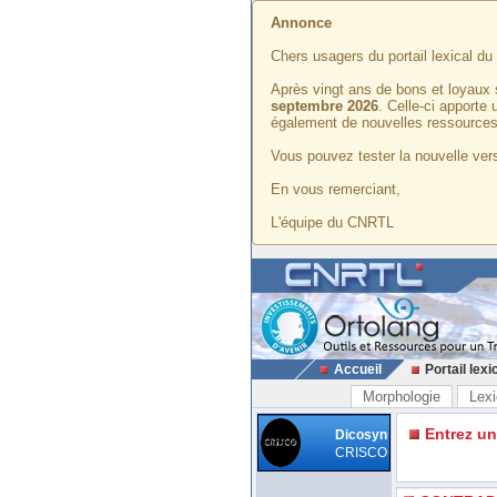
Annonce
Chers usagers du portail lexical d
Après vingt ans de bons et loyaux 
septembre 2026
. Celle-ci apporte
également de nouvelles ressources
Vous pouvez tester la nouvelle vers
En vous remerciant,
L'équipe du CNRTL
Accueil
Portail lexi
Morphologie
Lexi
Entrez u
Dicosyn
CRISCO