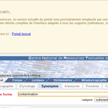
u CNRTL,
services, la version actuelle du portail sera prochainement remplacée par un
 une refonte complète de l'interface adaptée à tous les supports (ordinateurs, t
.
ion ici :
Portail lexical
cal
Corpus
Lexiques
Dictionnaires
Métalexicographie
cographie
Etymologie
Synonymie
Antonymie
Proxémie
C
ne forme
catégorie :