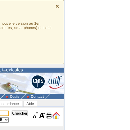
×
e nouvelle version au
1er
ablettes, smartphones) et inclut
Outils
Contact
oncordance
Aide