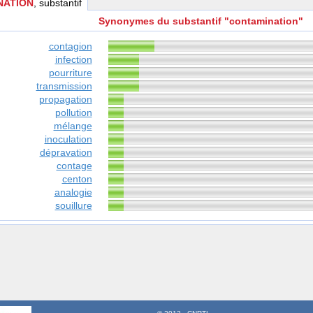
NATION
, substantif
Synonymes du substantif "contamination"
contagion
infection
pourriture
transmission
propagation
pollution
mélange
inoculation
dépravation
contage
centon
analogie
souillure