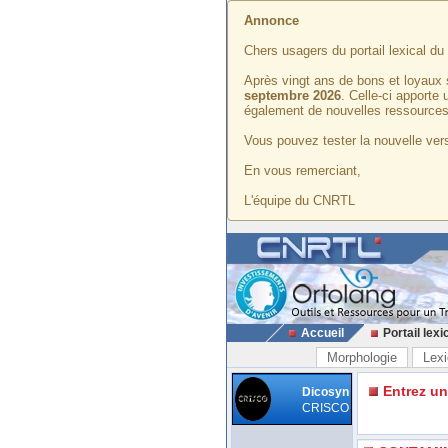
Annonce
Chers usagers du portail lexical d
Après vingt ans de bons et loyaux 
septembre 2026
. Celle-ci apporte
également de nouvelles ressources
Vous pouvez tester la nouvelle vers
En vous remerciant,
L'équipe du CNRTL
Accueil
Portail lexi
Morphologie
Lexi
Entrez u
Dicosyn
CRISCO