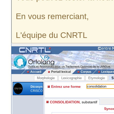
En vous remerciant,
L'équipe du CNRTL
Accueil
Portail lexical
Corpus
Lexique
Morphologie
Lexicographie
Etymologie
S
Entrez une forme
Dicosyn
CRISCO
CONSOLIDATION
, substantif
Synon