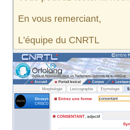
En vous remerciant,
L'équipe du CNRTL
Accueil
Portail lexical
Corpus
Lexique
Morphologie
Lexicographie
Etymologie
S
Entrez une forme
Dicosyn
CRISCO
CONSENTANT
, adjectif
Syn