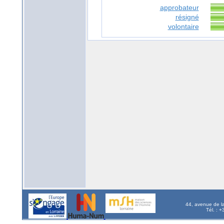
approbateur
résigné
volontaire
44, avenue de l
Tél. : 