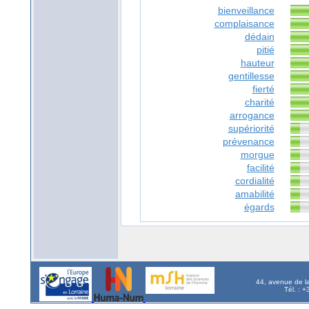
bienveillance
complaisance
dédain
pitié
hauteur
gentillesse
fierté
charité
arrogance
supériorité
prévenance
morgue
facilité
cordialité
amabilité
égards
44, avenue de l
Tél. : 