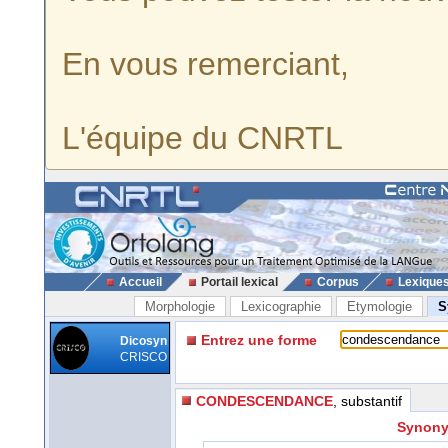
En vous remerciant,
L'équipe du CNRTL
Accueil
Portail lexical
Corpus
Lexique
Morphologie
Lexicographie
Etymologie
S
Entrez une forme
Dicosyn
CRISCO
CONDESCENDANCE
, substantif
Synony