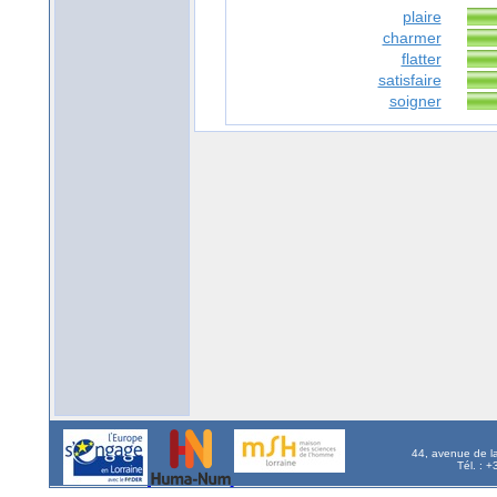
plaire
charmer
flatter
satisfaire
soigner
44, avenue de l
Tél. : 