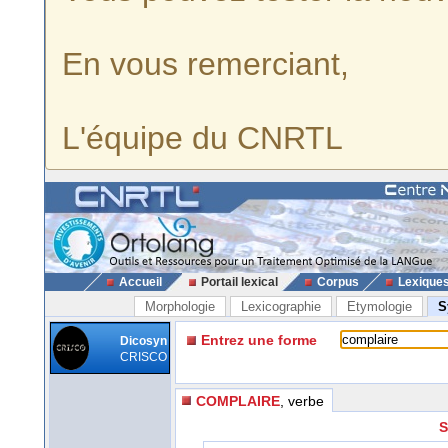
En vous remerciant,
L'équipe du CNRTL
Accueil
Portail lexical
Corpus
Lexique
Morphologie
Lexicographie
Etymologie
S
Entrez une forme
Dicosyn
CRISCO
COMPLAIRE
, verbe
S