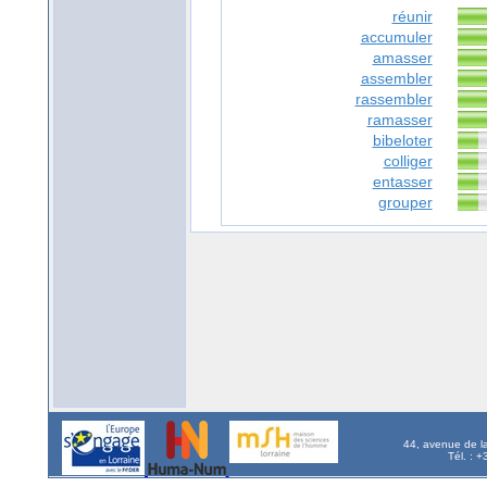
réunir
accumuler
amasser
assembler
rassembler
ramasser
bibeloter
colliger
entasser
grouper
44, avenue de l
Tél. : 