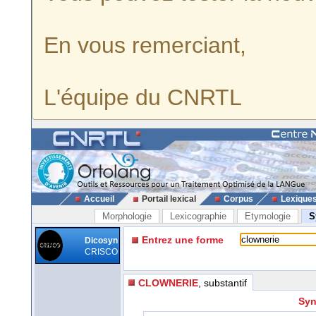
En vous remerciant,
L'équipe du CNRTL
Accueil
Portail lexical
Corpus
Lexique
Morphologie
Lexicographie
Etymologie
S
Entrez une forme
Dicosyn
CRISCO
CLOWNERIE
, substantif
Syn