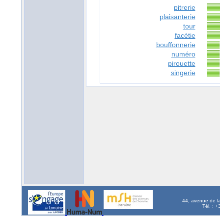
pitrerie
plaisanterie
tour
facétie
bouffonnerie
numéro
pirouette
singerie
44, avenue de l
Tél. : 