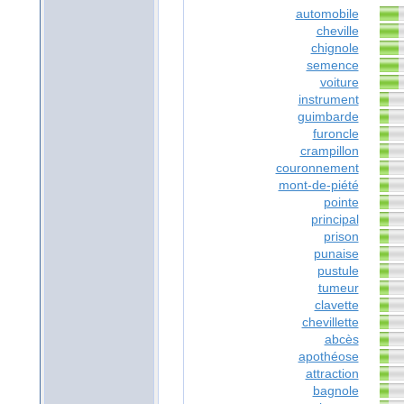
automobile
cheville
chignole
semence
voiture
instrument
guimbarde
furoncle
crampillon
couronnement
mont-de-piété
pointe
principal
prison
punaise
pustule
tumeur
clavette
chevillette
abcès
apothéose
attraction
bagnole