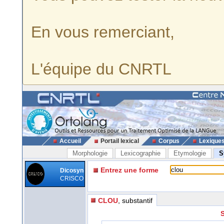
En vous remerciant,
L'équipe du CNRTL
Accueil
Portail lexical
Corpus
Lexique
Morphologie
Lexicographie
Etymologie
S
Entrez une forme
Dicosyn
CRISCO
CLOU
, substantif