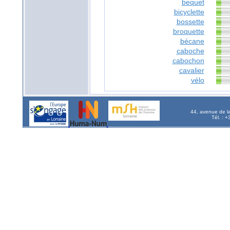
bequet
bicyclette
bossette
broquette
bécane
caboche
cabochon
cavalier
vélo
44, avenue de l
Tél. : 