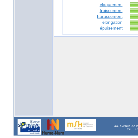
claquement
froissement
harassement
élongation
épuisement
44, avenue de l
Tél. : 