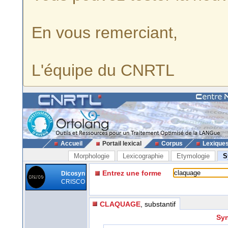
En vous remerciant,
L'équipe du CNRTL
Accueil
Portail lexical
Corpus
Lexique
Morphologie
Lexicographie
Etymologie
S
Entrez une forme
Dicosyn
CRISCO
CLAQUAGE
, substantif
Syn