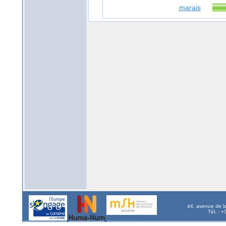
marais
44, avenue de l
Tél. : 