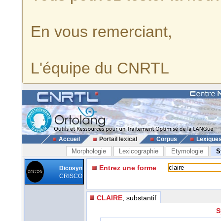
En vous remerciant,
L'équipe du CNRTL
Accueil
Portail lexical
Corpus
Lexique
Morphologie
Lexicographie
Etymologie
S
Entrez une forme
Dicosyn
CRISCO
CLAIRE
, substantif
S