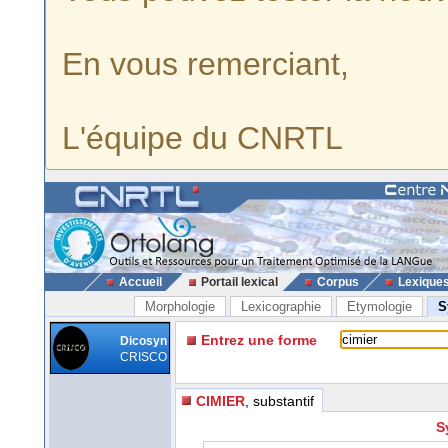
En vous remerciant,
L'équipe du CNRTL
Accueil
Portail lexical
Corpus
Lexique
Morphologie
Lexicographie
Etymologie
S
Entrez une forme
Dicosyn
CRISCO
CIMIER
, substantif
S