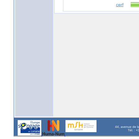
cerf
44, avenue de l
Tél. : 