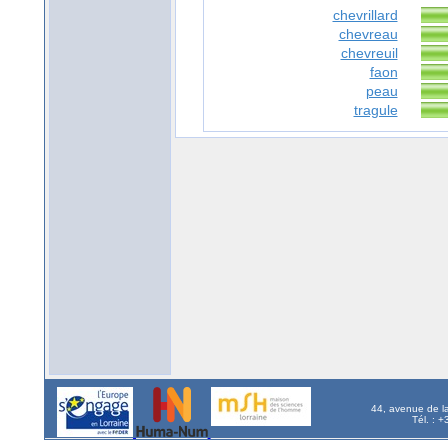
chevrillard
chevreau
chevreuil
faon
peau
tragule
44, avenue de l
Tél. : 