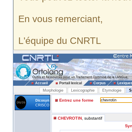
En vous remerciant,
L'équipe du CNRTL
Accueil
Portail lexical
Corpus
Lexique
Morphologie
Lexicographie
Etymologie
S
Entrez une forme
Dicosyn
CRISCO
CHEVROTIN
, substantif
Syn