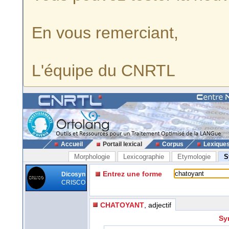
En vous remerciant,
L'équipe du CNRTL
Accueil
Portail lexical
Corpus
Lexique
Morphologie
Lexicographie
Etymologie
S
Entrez une forme
Dicosyn
CRISCO
CHATOYANT
, adjectif
Sy