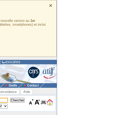
×
e nouvelle version au
1er
ablettes, smartphones) et inclut
Outils
Contact
oncordance
Aide