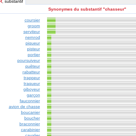
R
, substantif
Synonymes du substantif "chasseur"
coursier
groom
serviteur
nemrod
piqueur
pisteur
portier
poursuiveur
quêteur
rabatteur
trappeur
traqueur
giboyeur
garçon
fauconnier
avion de chasse
boucanier
boucher
braconnier
carabinier
cavalier