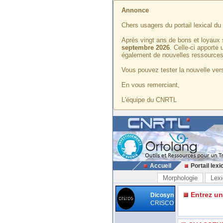
Annonce
Chers usagers du portail lexical d
Après vingt ans de bons et loyaux 
septembre 2026
. Celle-ci apporte
également de nouvelles ressources
Vous pouvez tester la nouvelle vers
En vous remerciant,
L'équipe du CNRTL
Accueil
Portail lexi
Morphologie
Lexi
Entrez u
Dicosyn
CRISCO