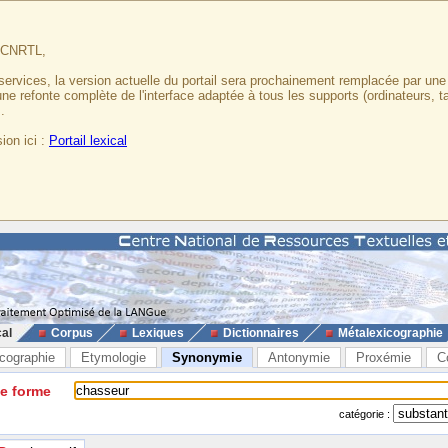
u CNRTL,
services, la version actuelle du portail sera prochainement remplacée par un
 une refonte complète de l'interface adaptée à tous les supports (ordinateurs, t
.
ion ici :
Portail lexical
cal
Corpus
Lexiques
Dictionnaires
Métalexicographie
cographie
Etymologie
Synonymie
Antonymie
Proxémie
C
ne forme
catégorie :