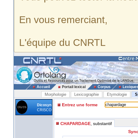
En vous remerciant,
L'équipe du CNRTL
Accueil
Portail lexical
Corpus
Lexique
Morphologie
Lexicographie
Etymologie
S
Entrez une forme
Dicosyn
CRISCO
CHAPARDAGE
, substantif
Syno