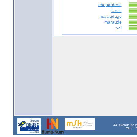
chaparderie
larcin
maraudage
maraude
vol
44, avenue de l
Tél. : 