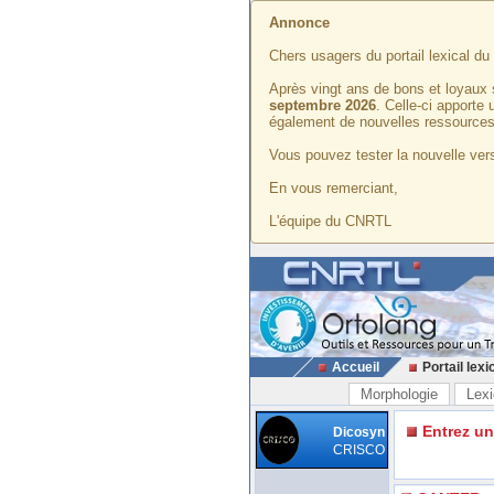
Annonce
Chers usagers du portail lexical d
Après vingt ans de bons et loyaux 
septembre 2026
. Celle-ci apporte
également de nouvelles ressources
Vous pouvez tester la nouvelle vers
En vous remerciant,
L'équipe du CNRTL
Accueil
Portail lexi
Morphologie
Lexi
Entrez u
Dicosyn
CRISCO