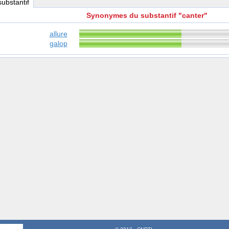
substantif
Synonymes du substantif "canter"
allure
galop