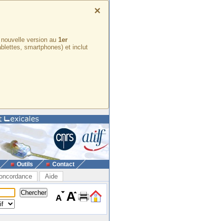
×
e nouvelle version au
1er
ablettes, smartphones) et inclut
Outils
Contact
oncordance
Aide