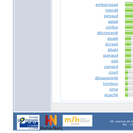
embarrassé
interdit
penaud
aplati
confus
déconcerté
épaté
écrasé
ébahi
quinaud
plat
camard
court
désappointé
honteux
sime
écaché
44, avenue de l
Tél. : 