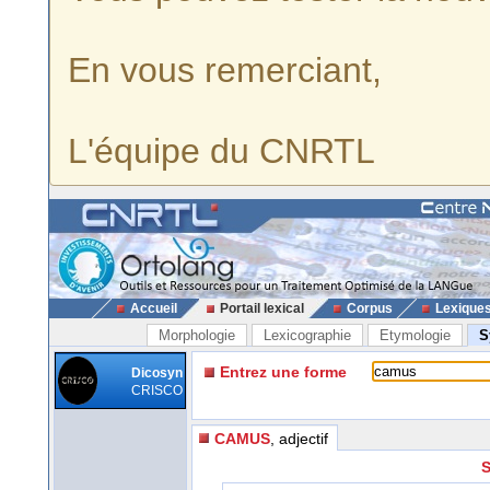
En vous remerciant,
L'équipe du CNRTL
Accueil
Portail lexical
Corpus
Lexique
Morphologie
Lexicographie
Etymologie
S
Entrez une forme
Dicosyn
CRISCO
CAMUS
, adjectif
S