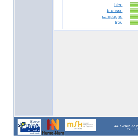
bled
brousse
campagne
trou
44, avenue de l
Tél. : 