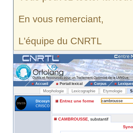
En vous remerciant,
L'équipe du CNRTL
Accueil
Portail lexical
Corpus
Lexique
Morphologie
Lexicographie
Etymologie
S
Entrez une forme
Dicosyn
CRISCO
CAMBROUSSE
, substantif
Syno