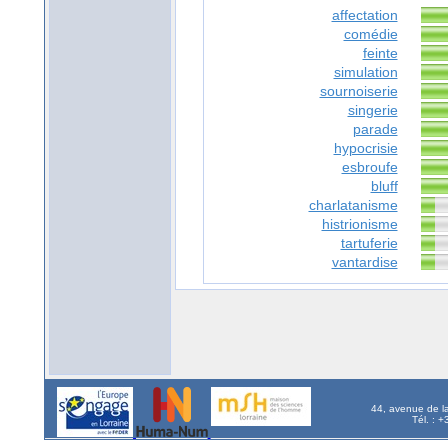
affectation
comédie
feinte
simulation
sournoiserie
singerie
parade
hypocrisie
esbroufe
bluff
charlatanisme
histrionisme
tartuferie
vantardise
44, avenue de l
Tél. : 