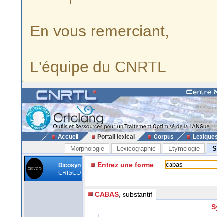
En vous remerciant,
L'équipe du CNRTL
Accueil
Portail lexical
Corpus
Lexique
Morphologie
Lexicographie
Etymologie
S
Entrez une forme
Dicosyn
CRISCO
CABAS
, substantif
S