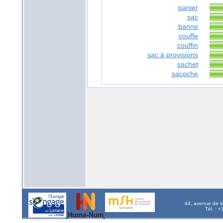
panier
sac
banne
couffe
couffin
sac à provisions
sachet
sacoche
44, avenue de l
Tél. : 