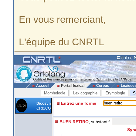
En vous remerciant,
L'équipe du CNRTL
Accueil
Portail lexical
Corpus
Lexique
Morphologie
Lexicographie
Etymologie
S
Entrez une forme
Dicosyn
CRISCO
BUEN RETIRO
, substantif
Syno