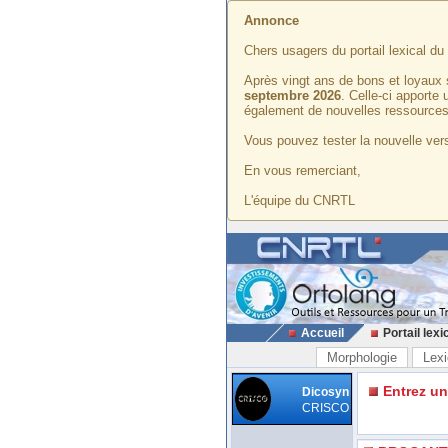
Annonce
Chers usagers du portail lexical d
Après vingt ans de bons et loyaux 
septembre 2026
. Celle-ci apporte
également de nouvelles ressources
Vous pouvez tester la nouvelle vers
En vous remerciant,
L'équipe du CNRTL
Accueil
Portail lexi
Morphologie
Lexi
Entrez u
Dicosyn
CRISCO