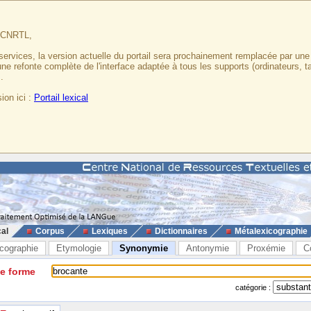
u CNRTL,
services, la version actuelle du portail sera prochainement remplacée par un
 une refonte complète de l'interface adaptée à tous les supports (ordinateurs, t
.
ion ici :
Portail lexical
cal
Corpus
Lexiques
Dictionnaires
Métalexicographie
cographie
Etymologie
Synonymie
Antonymie
Proxémie
C
ne forme
catégorie :