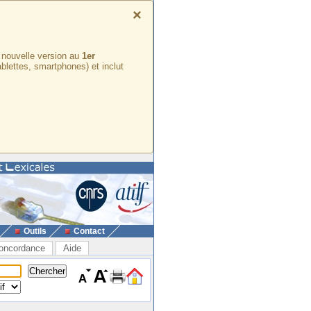
×
e nouvelle version au
1er
ablettes, smartphones) et inclut
Outils
Contact
oncordance
Aide