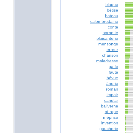
blague
bêtise
bateau
calembredaine
conte
sornette
plaisanterie
mensonge
erreur
chanson
maladresse
gaffe
faute
bévue
ânerie
roman
impair
canular
baliverne
attrape
méprise
invention
gaucherie