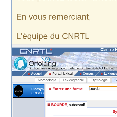
En vous remerciant,
L'équipe du CNRTL
Accueil
Portail lexical
Corpus
Lexique
Morphologie
Lexicographie
Etymologie
S
Entrez une forme
Dicosyn
CRISCO
BOURDE
, substantif
Sy