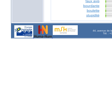
faux avis
bourdante
boulette
stupidité
44, avenue de l
Tél. : 