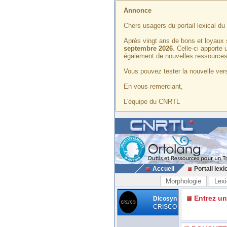
Annonce
Chers usagers du portail lexical d
Après vingt ans de bons et loyaux 
septembre 2026
. Celle-ci apporte
également de nouvelles ressources
Vous pouvez tester la nouvelle vers
En vous remerciant,
L'équipe du CNRTL
Accueil
Portail lexi
Morphologie
Lexi
Entrez u
Dicosyn
CRISCO