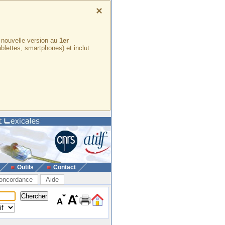
×
e nouvelle version au
1er
ablettes, smartphones) et inclut
Outils
Contact
oncordance
Aide