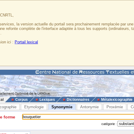
u CNRTL,
services, la version actuelle du portail sera prochainement remplacée par un
 une refonte complète de l'interface adaptée à tous les supports (ordinateurs, t
.
ion ici :
Portail lexical
cal
Corpus
Lexiques
Dictionnaires
Métalexicographie
cographie
Etymologie
Synonymie
Antonymie
Proxémie
C
ne forme
catégorie :