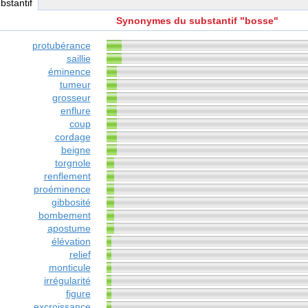
ubstantif
Synonymes du substantif "bosse"
protubérance
saillie
éminence
tumeur
grosseur
enflure
coup
cordage
beigne
torgnole
renflement
proéminence
gibbosité
bombement
apostume
élévation
relief
monticule
irrégularité
figure
excroissance