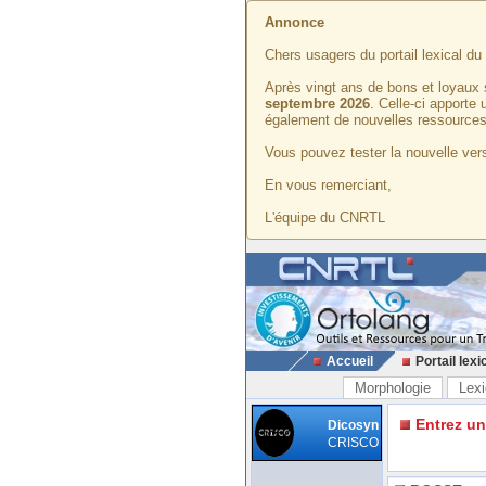
Annonce
Chers usagers du portail lexical d
Après vingt ans de bons et loyaux 
septembre 2026
. Celle-ci apporte
également de nouvelles ressources
Vous pouvez tester la nouvelle vers
En vous remerciant,
L'équipe du CNRTL
Accueil
Portail lexi
Morphologie
Lexi
Entrez u
Dicosyn
CRISCO