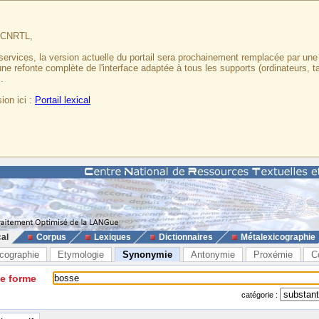
u CNRTL,
services, la version actuelle du portail sera prochainement remplacée par un
 une refonte complète de l'interface adaptée à tous les supports (ordinateurs, t
.
ion ici :
Portail lexical
cal
Corpus
Lexiques
Dictionnaires
Métalexicographie
cographie
Etymologie
Synonymie
Antonymie
Proxémie
C
ne forme
catégorie :