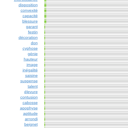
disposition
convexité
capacité
blessure
garant
festin
décoration
don
cyphose
génie
hauteur
image
inégalité
saisine
suspense
talent
élevure
contusion
cabosse
apophyse
aptitude
arrondi
beignet