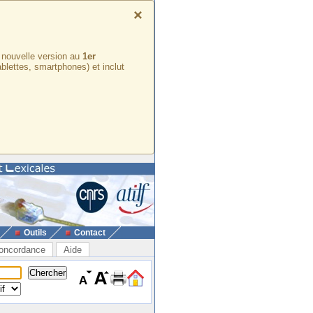
×
e nouvelle version au
1er
ablettes, smartphones) et inclut
Outils
Contact
oncordance
Aide