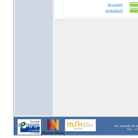
bruyant
gueulard
44, avenue de l
Tél. : 