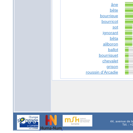
âne
bête
bourrique
bourricot
sot
ignorant
bêta
aliboron
ballot
bourriquet
chevalet
grison
roussin d'Arcadie
44, avenue de l
Tél. : 