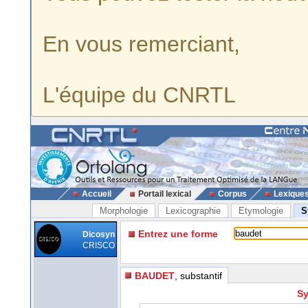
En vous remerciant,
L'équipe du CNRTL
Accueil
Portail lexical
Corpus
Lexique
Morphologie
Lexicographie
Etymologie
S
Entrez une forme
Dicosyn
CRISCO
BAUDET
, substantif
Sy