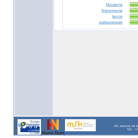
filouterie
friponnerie
larcin
pataugeage
44, avenue de l
Tél. : 