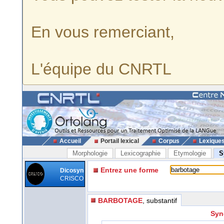
En vous remerciant,
L'équipe du CNRTL
Accueil
Portail lexical
Corpus
Lexique
Morphologie
Lexicographie
Etymologie
S
Entrez une forme
Dicosyn
CRISCO
BARBOTAGE
, substantif
Syn