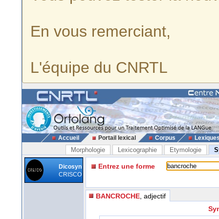
En vous remerciant,
L'équipe du CNRTL
Accueil
Portail lexical
Corpus
Lexique
Morphologie
Lexicographie
Etymologie
S
Entrez une forme
Dicosyn
CRISCO
BANCROCHE
, adjectif
Syn