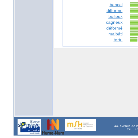
bancal
difforme
boiteux
cagneux
déformé
malbâti
tortu
44, avenue de l
Tél. : 