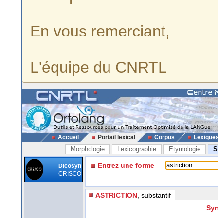
En vous remerciant,
L'équipe du CNRTL
Accueil
Portail lexical
Corpus
Lexique
Morphologie
Lexicographie
Etymologie
S
Entrez une forme
Dicosyn
CRISCO
ASTRICTION
, substantif
Syn