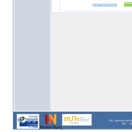
resserrement
44, avenue de l
Tél. : 