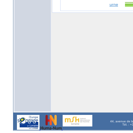
urne
44, avenue de l
Tél. : 