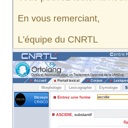
En vous remerciant,
L'équipe du CNRTL
Accueil
Portail lexical
Corpus
Lexique
Morphologie
Lexicographie
Etymologie
S
Entrez une forme
Dicosyn
CRISCO
ASCIDIE
, substantif
Sy