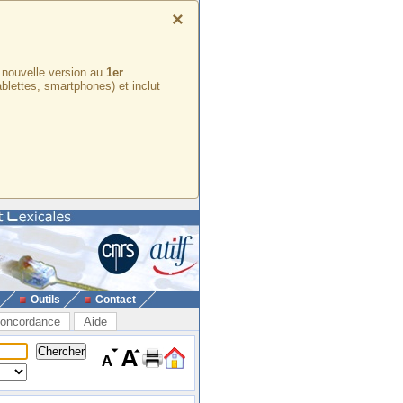
×
e nouvelle version au
1er
ablettes, smartphones) et inclut
Outils
Contact
oncordance
Aide