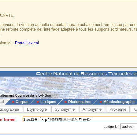
u CNRTL,
services, la version actuelle du portail sera prochainement remplacée par un
 une refonte complète de l'interface adaptée à tous les supports (ordinateurs, t
.
ion ici :
Portail lexical
cal
Corpus
Lexiques
Dictionnaires
Métalexicographie
xicographie
Etymologie
Synonymie
Antonymie
Proxémie
C
ne forme
catégorie :