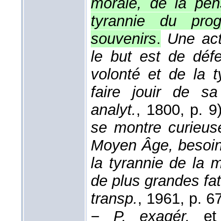
morale, de la pen
tyrannie du prog
souvenirs
.
Une act
le but est de déf
volonté et de la 
faire jouir de sa 
analyt.
, 1800
, p. 9)
se montre curieus
Moyen Âge, besoin
la tyrannie de la 
de plus grandes fa
transp.
, 1961
, p. 67
−
P. exagér.
e