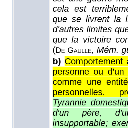
cela est terrible
que se livrent la 
d'autres limites que
que la victoire c
(
,
Mém. g
De
Gaulle
b)
Comportement au
personne ou d'un
comme une entité
personnelles, pr
Tyrannie domestiqu
d'un père, d'u
insupportable; exer