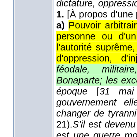
dictature, oppressi
1.
[À propos d'une 
a)
Pouvoir arbitrai
personne ou d'un
l'autorité suprême
d'oppression, d'i
féodale, militair
Bonaparte; les exc
époque
[
31 mai
gouvernement el
changer de tyrann
21).
S'il est devenu
est une guerre mo