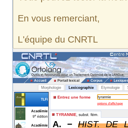
En vous remerciant,
L'équipe du CNRTL
Accueil
Portail lexical
Corpus
Lexique
Morphologie
Lexicographie
Etymologie
Entrez une forme
TLFi
options d'affichage
Académie
TYRANNIE
, subst. fém.
e
9
édition
A. −
HIST. DE L
Académie