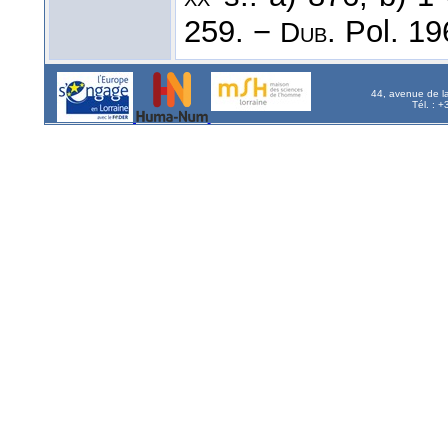
259. −
. Pol. 1
Dub
44, avenue de l
Tél. : 