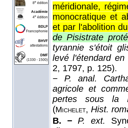
e
8
édition
méridionale, régim
Académie
monocratique et ab
e
4
édition
et par l'abolition d
BDLP
Francophonie
de Pisistrate prot
BHVF
tyrannie s'étoit g
attestations
levé l'étendard en 
DMF
(1330 - 1500)
2
, 1797
, p. 125).
−
P. anal.
Carth
agricole et comme
pertes sous la b
(
,
Hist. rom
Michelet
B. −
P. ext.
Syn