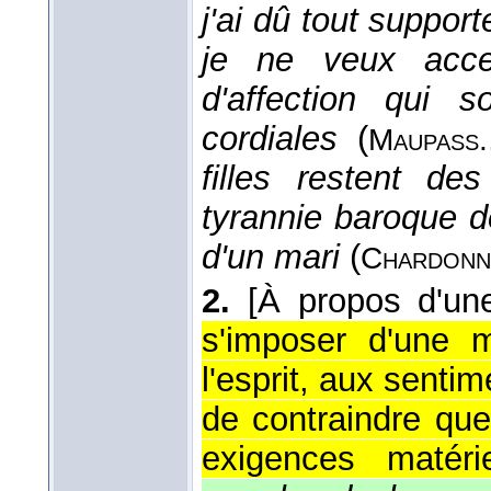
j'ai dû tout suppor
je ne veux acce
d'affection qui s
cordiales
(
Maupass.
filles restent de
tyrannie baroque d
d'un mari
(
Chardonn
2.
[À propos d'une
s'imposer d'une 
l'esprit, aux sentim
de contraindre que
exigences matérie