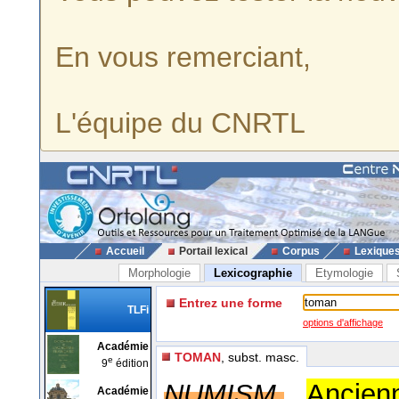
En vous remerciant,
L'équipe du CNRTL
Accueil
Portail lexical
Corpus
Lexique
Morphologie
Lexicographie
Etymologie
Entrez une forme
TLFi
options d'affichage
Académie
TOMAN
, subst. masc.
e
9
édition
NUMISM.
Ancien
Académie