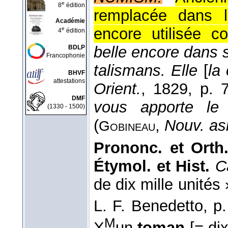
e
8
édition
remplacée dans l
Académie
encore utilisée 
e
4
édition
belle encore dans 
BDLP
Francophonie
talismans. Elle
[
la
BHVF
attestations
Orient.
, 1829
, p. 7
DMF
vous apporte le
(1330 - 1500)
(
,
Nouv. asi
Gobineau
Prononc. et Orth.
Étymol. et Hist.
C
de dix mille unités 
L. F. Benedetto, p.
M
X
un
toman
[= dix