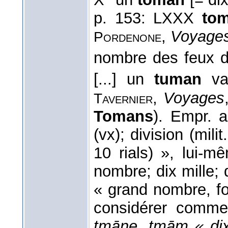
p. 153: LXXX
tom
,
Voyages
Pordenone
nombre des feux de
[...] un
tuman
va
,
Voyages
Tavernier
Tomans
). Empr. 
(vx); division (mili
10 rials) », lui-
nombre; dix mille; 
« grand nombre, fou
considérer comme
tmāne, tmāṃ « di