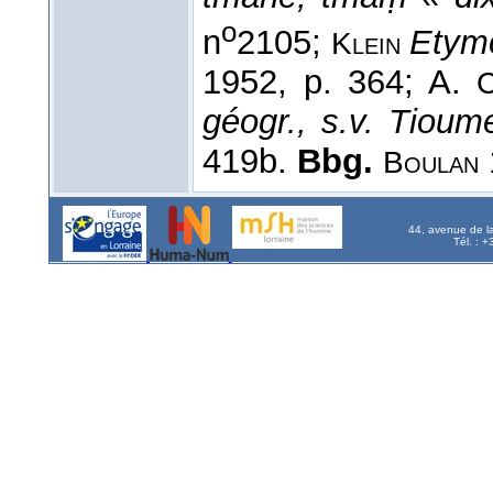
o
n
2105;
Etymo
Klein
1952, p. 364; A.
C
géogr., s.v. Tioum
419b.
Bbg.
Boulan
44, avenue de l
Tél. : 