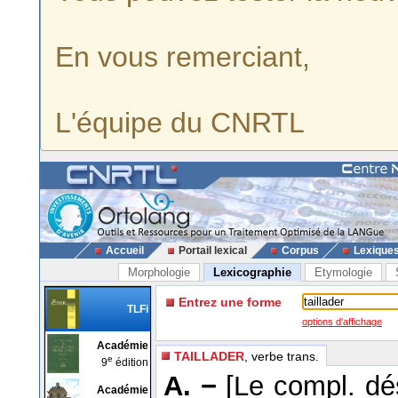
En vous remerciant,
L'équipe du CNRTL
Accueil
Portail lexical
Corpus
Lexique
Morphologie
Lexicographie
Etymologie
Entrez une forme
TLFi
options d'affichage
Académie
TAILLADER
, verbe trans.
e
9
édition
A. −
[Le compl. dé
Académie