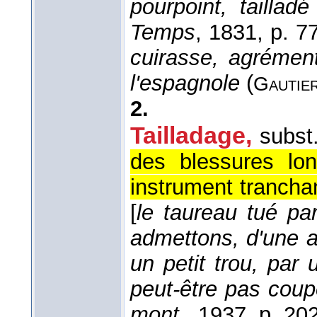
pourpoint, taillad
Temps
, 1831
, p. 77
cuirasse, agrément
l'espagnole
(
Gautie
2.
Tailladage
,
subst
des blessures lon
instrument trancha
[
le taureau tué pa
admettons, d'une a
un petit trou, par u
peut-être pas coup
mont.
, 1937
, p. 202