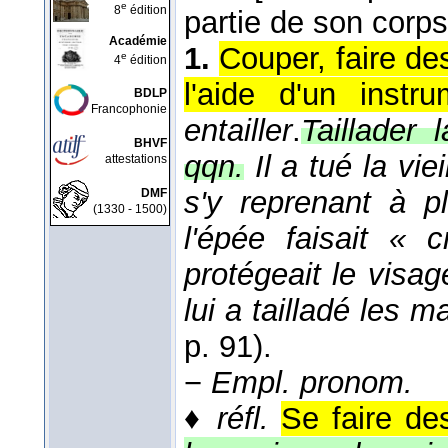
e
8
édition
partie de son corps
Académie
1.
Couper, faire de
e
4
édition
l'aide d'un instru
BDLP
Francophonie
entailler
.
Taillader 
BHVF
qqn.
Il a tué la vi
attestations
s'y reprenant à pl
DMF
(1330 - 1500)
l'épée faisait « 
protégeait le visag
lui a tailladé les m
p. 91).
−
Empl. pronom.
♦
réfl.
Se faire des