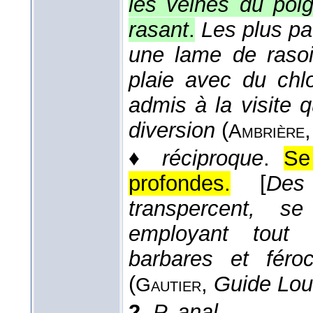
les veines du poig
rasant
.
Les plus pa
une lame de rasoi
plaie avec du chl
admis à la visite q
diversion
(
Ambrière
♦
réciproque
.
Se
profondes.
[
Des
transpercent, se
employant tout 
barbares et féro
(
,
Guide Lou
Gautier
2.
P. anal.