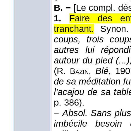
B. −
[Le compl. dé
1.
Faire des ent
tranchant.
Synon
coups, trois cou
autres lui répondi
autour du pied (...
(
R.
,
Blé
, 190
Bazin
de sa méditation f
l'acajou de sa tabl
p. 386).
−
Absol.
Sans plus
imbécile besoin