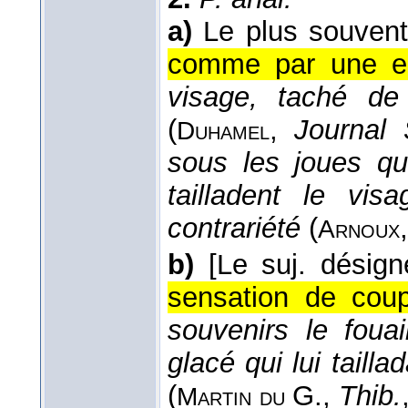
a)
Le plus souven
comme par une ent
visage, taché de 
(
,
Journal 
Duhamel
sous les joues qui
tailladent le vi
contrariété
(
Arnoux
b)
[Le suj. désign
sensation de coup
souvenirs le foua
glacé qui lui tailla
(
G.
,
Thib.
Martin
du