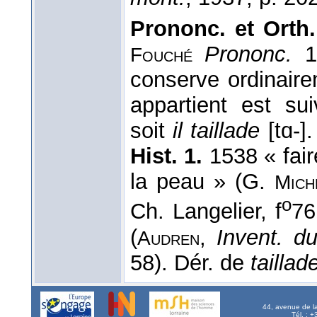
Prononc. et Orth.
Prononc.
19
Fouché
conserve ordinaire
appartient est su
soit
il taillade
[tɑ-].
Hist. 1.
1538 « fair
la peau » (G.
Mich
o
Ch. Langelier, f
76
(
,
Invent. d
Audren
58). Dér. de
taillad
44, avenue de l
Tél. : 