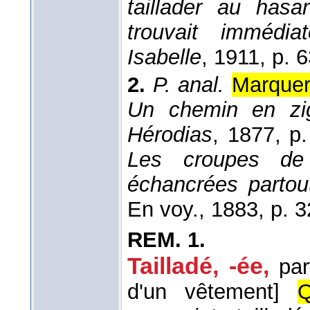
taillader au hasa
trouvait immédi
Isabelle
, 1911
, p. 
2.
P. anal.
Marquer
Un chemin en zig
Hérodias
, 1877
, p
Les croupes de 
échancrées partou
En voy.
, 1883
, p. 3
REM.
1.
Tailladé, -ée
,
par
d'un vêtement]
Q