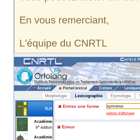
En vous remerciant,
L'équipe du CNRTL
Accueil
Portail lexical
Corpus
Lexique
Morphologie
Lexicographie
Etymologie
Entrez une forme
TLFi
options d'affichage
Académie
e
Erreur
9
édition
Académie