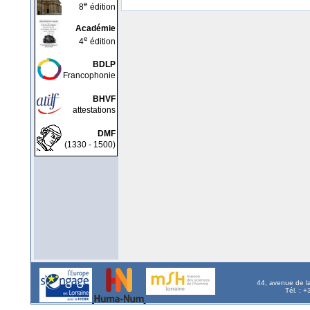
e
8
édition
Académie
e
4
édition
BDLP
Francophonie
BHVF
attestations
DMF
(1330 - 1500)
44, avenue de l
Tél. : 