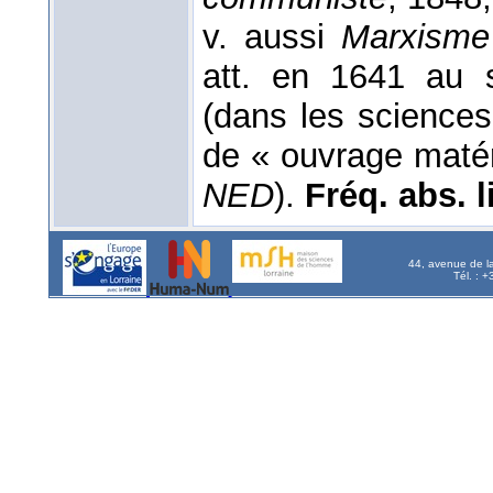
v. aussi
Marxisme
att. en 1641 au s
(dans les science
de « ouvrage matéri
NED
).
Fréq. abs. li
44, avenue de l
Tél. : 