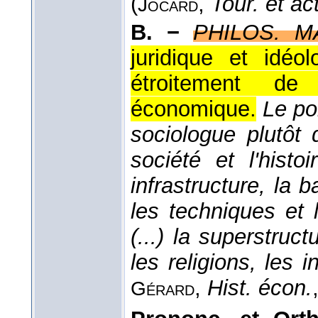
(
,
Tour. et ac
Jocard
B. −
PHILOS. M
juridique et idéo
étroitement de l
économique.
Le po
sociologue plutôt 
société et l'histo
infrastructure, la 
les techniques et 
(...) la superstruct
les religions, les i
,
Hist. écon.
Gérard