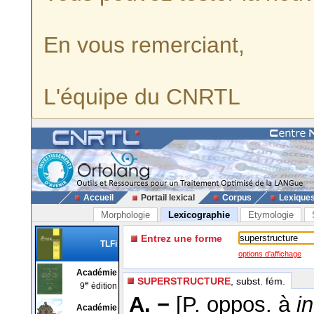
En vous remerciant,
L'équipe du CNRTL
Accueil
Portail lexical
Corpus
Lexique
Morphologie
Lexicographie
Etymologie
Entrez une forme
TLFi
options d'affichage
Académie
SUPERSTRUCTURE
, subst. fém.
e
9
édition
A. −
[P. oppos. à
i
Académie