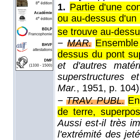
e
8
édition
1.
Partie d'une co
Académie
ou au-dessus d'un c
e
4
édition
se trouve au-dessus
BDLP
Francophonie
−
MAR.
Ensemble 
BHVF
attestations
dessus du pont sup
DMF
et d'autres matér
(1330 - 1500)
superstructures 
Mar.
, 1951
, p. 104)
−
TRAV. PUBL.
En
de terre, superpo
Aussi est-il très 
l'extrémité des jet