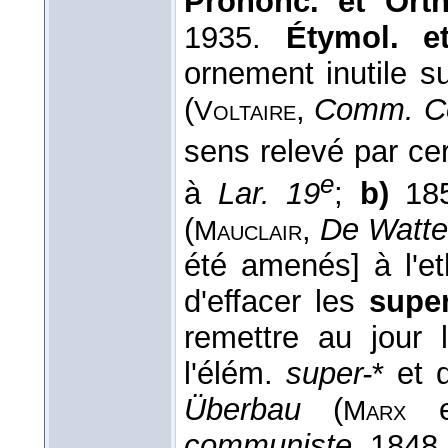
Prononc. et Orth
1935.
Étymol. e
ornement inutile s
(
,
Comm. C
Voltaire
sens relevé par cer
e
à
Lar. 19
;
b)
185
(
,
De Watte
Mauclair
été amenés] à l'eth
d'effacer les
super
remettre au jour 
l'élém.
super-
* et
Überbau
(
Marx
communiste
, 1848,