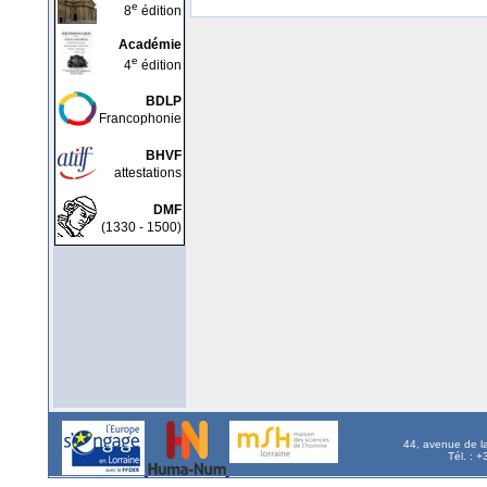
e
8
édition
Académie
e
4
édition
BDLP
Francophonie
BHVF
attestations
DMF
(1330 - 1500)
44, avenue de l
Tél. : 