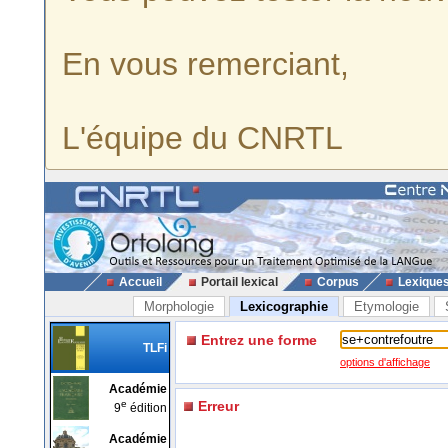
En vous remerciant,
L'équipe du CNRTL
Accueil
Portail lexical
Corpus
Lexique
Morphologie
Lexicographie
Etymologie
Entrez une forme
TLFi
options d'affichage
Académie
e
Erreur
9
édition
Académie