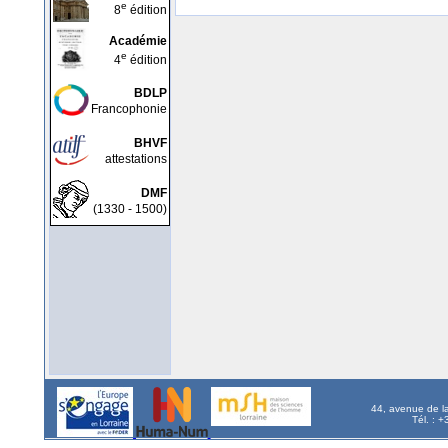
e
8
édition
Académie
e
4
édition
BDLP
Francophonie
BHVF
attestations
DMF
(1330 - 1500)
44, avenue de l
Tél. : 