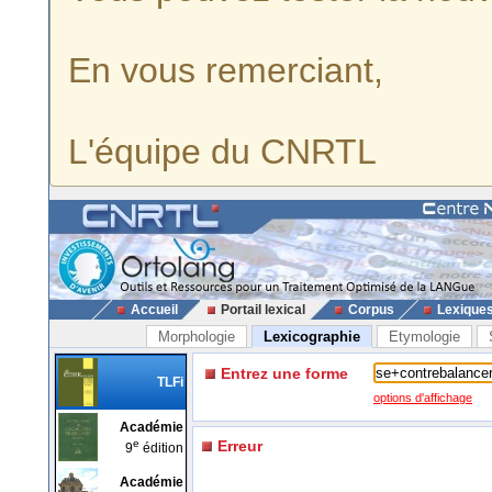
En vous remerciant,
L'équipe du CNRTL
Accueil
Portail lexical
Corpus
Lexique
Morphologie
Lexicographie
Etymologie
Entrez une forme
TLFi
options d'affichage
Académie
e
Erreur
9
édition
Académie