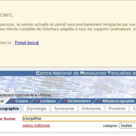
u CNRTL,
services, la version actuelle du portail sera prochainement remplacée par un
 une refonte complète de l'interface adaptée à tous les supports (ordinateurs, t
.
ion ici :
Portail lexical
cal
Corpus
Lexiques
Dictionnaires
Métalexicographie
icographie
Etymologie
Synonymie
Antonymie
Proxémie
C
ne forme
options d'affichage
catégorie :