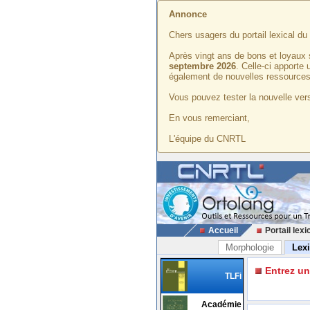
Annonce
Chers usagers du portail lexical d
Après vingt ans de bons et loyaux 
septembre 2026
. Celle-ci apporte
également de nouvelles ressources
Vous pouvez tester la nouvelle vers
En vous remerciant,
L'équipe du CNRTL
Accueil
Portail lexi
Morphologie
Lex
Entrez u
TLFi
Académie