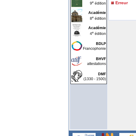
e
Erreur
9
édition
Académie
e
8
édition
Académie
e
4
édition
BDLP
Francophonie
BHVF
attestations
DMF
(1330 - 1500)