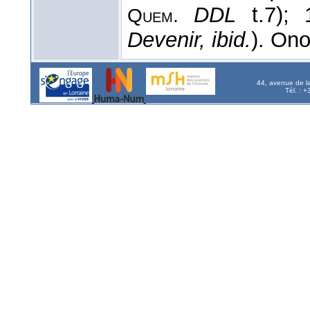
DDL
t.7); 
Quem.
Devenir, ibid.
). On
44, avenue de l
Tél. : 