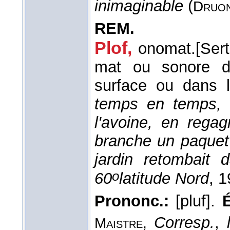
inimaginable
(
Druon
REM.
Plof,
onomat.
[Ser
mat ou sonore d
surface ou dans l
temps en temps, 
l'avoine, en regag
branche un paquet 
jardin retombait 
o
60
latitude Nord
, 
Prononc.:
[pluf].
É
Corresp.
,
Maistre,