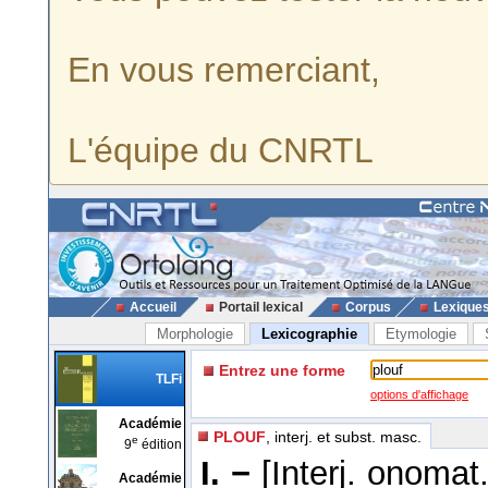
En vous remerciant,
L'équipe du CNRTL
Accueil
Portail lexical
Corpus
Lexique
Morphologie
Lexicographie
Etymologie
Entrez une forme
TLFi
options d'affichage
Académie
PLOUF
, interj. et subst. masc.
e
9
édition
I. −
[Interj. onomat
Académie