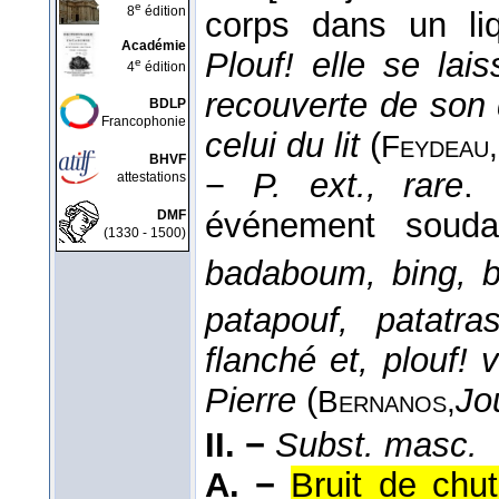
e
8
édition
corps dans un li
Académie
Plouf! elle se lai
e
4
édition
recouverte de son 
BDLP
Francophonie
celui du lit
(
Feydeau,
BHVF
−
P. ext., rare
.
attestations
événement souda
DMF
(1330 - 1500)
badaboum, bing, b
patapouf, patatra
flanché et, plouf!
Pierre
(
Jo
Bernanos,
II. −
Subst. masc.
A. −
Bruit de chu