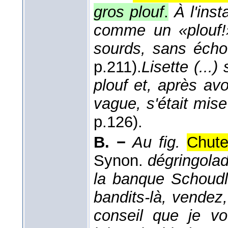
gros plouf
.
À l'inst
comme un «plouf!
sourds, sans écho
p.211).
Lisette (...
plouf et, après av
vague, s'était mis
p.126).
B. −
Au fig.
Chute
Synon.
dégringola
la banque Schoudle
bandits-là, vendez
conseil que je v