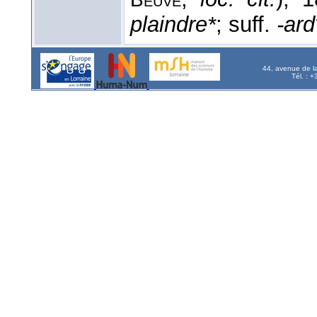
plaindre*
; suff.
-ard
44, avenue de l
Tél. : 