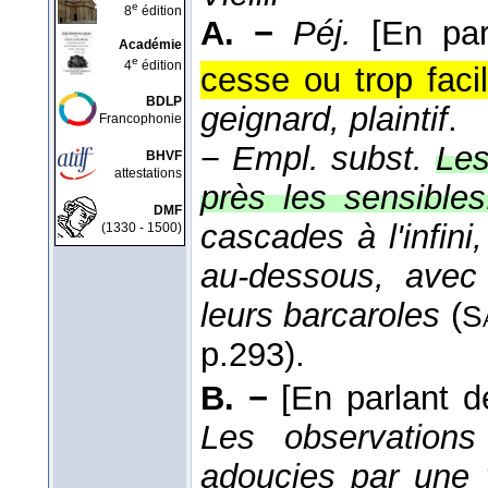
e
8
édition
A. −
Péj.
[En par
Académie
e
4
édition
cesse ou trop faci
BDLP
geignard,
plaintif
.
Francophonie
−
Empl. subst.
Les
BHVF
attestations
près les sensibles
DMF
cascades à l'infini
(1330 - 1500)
au-dessous, avec
leurs barcaroles
(
S
p.293).
B. −
[En parlant d
Les observation
adoucies par une 