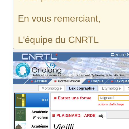
En vous remerciant,
L'équipe du CNRTL
Accueil
Portail lexical
Corpus
Lexique
Morphologie
Lexicographie
Etymologie
Entrez une forme
TLFi
options d'affichage
Académie
PLAIGNARD, -ARDE
, adj.
e
9
édition
Vieilli
Académie