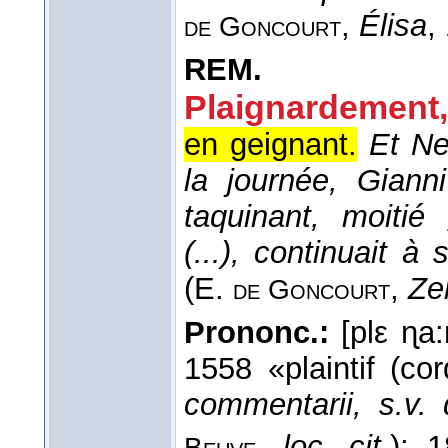
,
Élisa
,
de Goncourt
REM.
Plaignardement,
en geignant.
Et Nel
la journée, Giann
taquinant, moitié
(...), continuait à 
(
E.
,
Ze
de Goncourt
Prononc.:
[plε ɳa:
1558 «plaintif (cor
commentarii, s.v. 
,
loc. cit.
); 1
Beuve