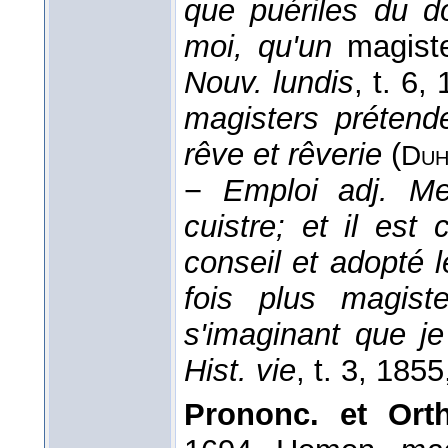
que puériles du d
moi, qu'un
magist
Nouv. lundis
, t. 6
, 
magisters prétend
rêve et rêverie
(
Duh
−
Emploi adj.
Me
cuistre; et il est
conseil et adopté le
fois plus magist
s'imaginant que j
Hist. vie
, t. 3
, 1855
Prononc. et Orth