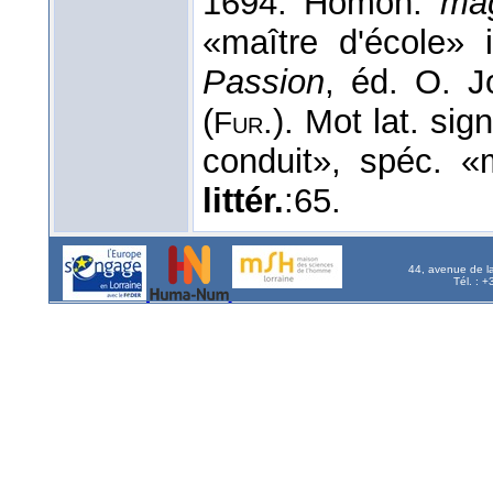
1694. Homon.
mag
«maître d'école» i
Passion
, éd. O. 
(
.). Mot lat. si
Fur
conduit», spéc. «
littér.
:65.
44, avenue de l
Tél. : 