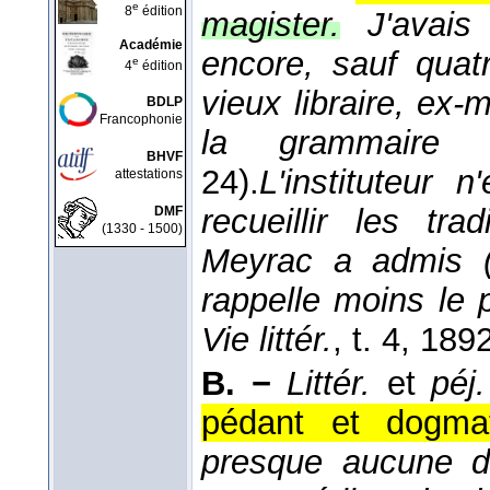
e
8
édition
magister.
J'avai
Académie
encore, sauf quat
e
4
édition
vieux libraire, ex-
BDLP
Francophonie
la grammaire
BHVF
24).
L'instituteur 
attestations
recueillir les tra
DMF
(1330 - 1500)
Meyrac a admis (.
rappelle moins le 
Vie littér.
, t. 4
, 189
B. −
Littér.
et
péj.
pédant et dogmat
presque aucune d