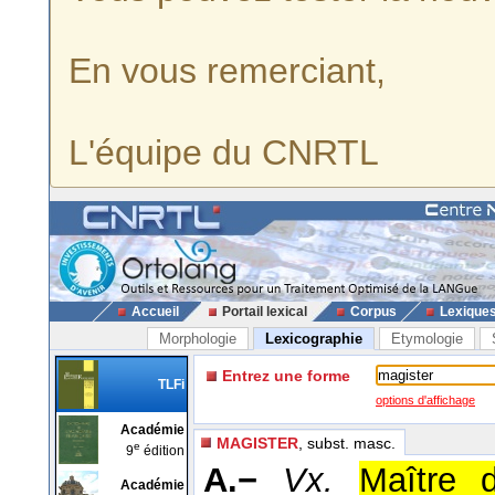
En vous remerciant,
L'équipe du CNRTL
Accueil
Portail lexical
Corpus
Lexique
Morphologie
Lexicographie
Etymologie
Entrez une forme
TLFi
options d'affichage
Académie
MAGISTER
, subst. masc.
e
9
édition
A.−
Vx.
Maître d
Académie