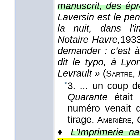
manuscrit, des épr
Laversin est le pens
la nuit, dans l'
Notaire Havre,
193
demander : c'est à
dit le typo, à Ly
Levrault »
(
,
Sartre
3. ... un coup d
Quarante
était
numéro venait d'
tirage.
,
Ambrière
♦
L'Imprimerie na