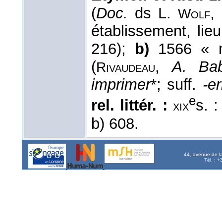
(
Doc.
ds L.
,
Wolf
établissement, lie
216);
b)
1566 « m
(
,
A. Ba
Rivaudeau
imprimer
*; suff.
-er
e
rel. littér. :
s. 
xix
b) 608.
44, avenue de l
Tél. : 