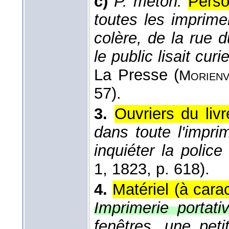
c)
P. méton.
Perso
toutes les imprime
colère, de la rue 
le public lisait c
La Presse (
Morienv
57).
3.
Ouvriers du livr
dans toute l'impri
inquiéter la polic
1
, 1823
, p. 618).
4.
Matériel (à cara
Imprimerie portativ
fenêtres, une peti