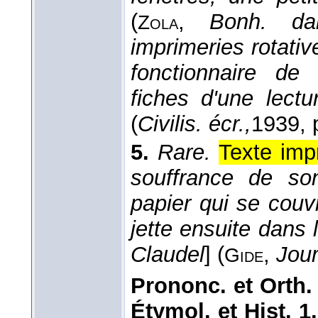
(
,
Bonh. da
Zola
imprimeries rotati
fonctionnaire de 
fiches d'une lectu
(
Civilis. écr.,
1939
, 
5.
Rare.
Texte imp
souffrance de s
papier qui se couv
jette ensuite dans
Claudel
] (
,
Jour
Gide
Prononc. et Orth.
Étymol. et Hist. 1