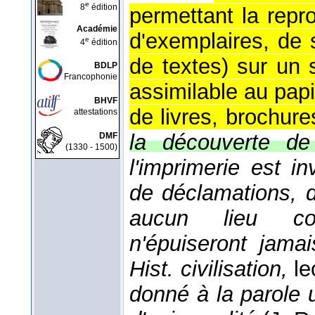
e
8
édition
permettant la rep
Académie
d'exemplaires, de
e
4
édition
de textes) sur un 
BDLP
Francophonie
assimilable au papi
BHVF
de livres, brochure
attestations
la découverte de 
DMF
(1330 - 1500)
l'imprimerie est in
de déclamations, 
aucun lieu co
n'épuiseront jama
Hist. civilisation,
le
donné à la parole 