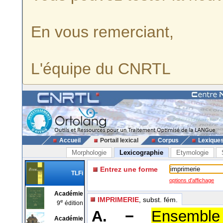
En vous remerciant,
L'équipe du CNRTL
Accueil
Portail lexical
Corpus
Lexique
Morphologie
Lexicographie
Etymologie
Entrez une forme
TLFi
options d'affichage
Académie
IMPRIMERIE
, subst. fém.
e
9
édition
A. −
Ensemble
Académie