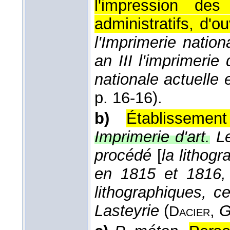
l'impression des
administratifs, d'o
l'Imprimerie natio
an III l'imprimerie
nationale actuelle e
p. 16-16).
b)
Établisseme
Imprimerie d'art.
L
procédé
[
la lithogr
en 1815 et 1816,
lithographiques, 
Lasteyrie
(
,
G
Dacier