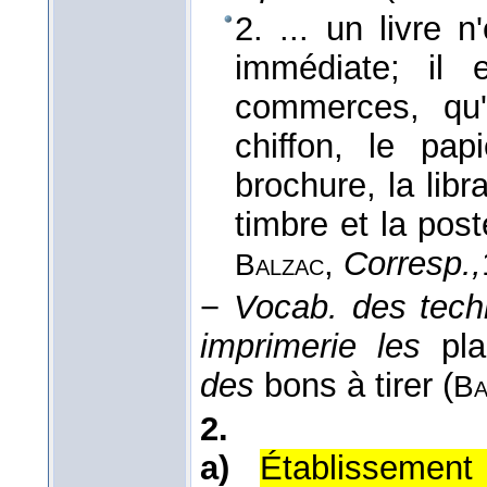
2. ... un livre n
immédiate; il 
commerces, qu'
chiffon, le papi
brochure, la libr
timbre et la post
,
Corresp.,
Balzac
−
Vocab. des techn
imprimerie les
pl
des
bons à tirer (
Ba
2.
a)
Établissement