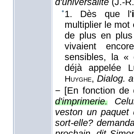
d'universalité
(
J.-R
1. Dès que l'
multiplier le mot 
de plus en plu
vivaient encor
sensibles, la « 
déjà appelée L
,
Dialog. a
Huyghe
−
[En fonction de 
d'imprimerie.
Celu
veston un paquet 
sort-elle? demand
prochain, dit Sim