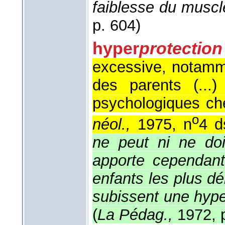
faiblesse du musc
p. 604)
hyper
protection
excessive, notamme
des parents (...)
psychologiques che
o
néol.,
1975, n
4 
ne peut ni ne doit
apporte cependant
enfants les plus d
subissent une hype
(
La Pédag.,
1972, 