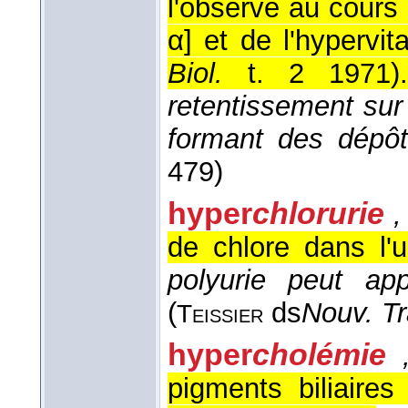
l'observe au cours 
α] et de l'hypervi
Biol.
t. 2 1971
)
retentissement sur 
formant des dépô
479)
hyper
chlorurie
de chlore dans l'u
polyurie peut app
(
ds
Nouv. Tr
Teissier
hyper
cholémie
pigments biliaire