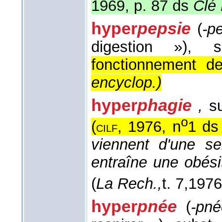
1969, p. 87 ds
Clé
hyper
pepsie
(
-p
digestion »)
, s
fonctionnement d
encyclop.
)
hyper
phagie
,
s
o
(
, 1976, n
1 d
cilf
viennent d'une s
entraîne une obés
(
La Rech.,
t. 7,
1976
hyper
pnée
(
-pn