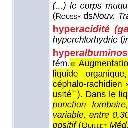
(...) le corps muq
(
ds
Nouv. Tr
Roussy
hyper
acidité (g
hyperchlorhydrie
(
i
hyper
albuminos
fém.
« Augmentatio
liquide organique
céphalo-rachidien 
usité``). Dans le l
ponction lombair
variable, entre 0,
positif
(
Méd
Quillet