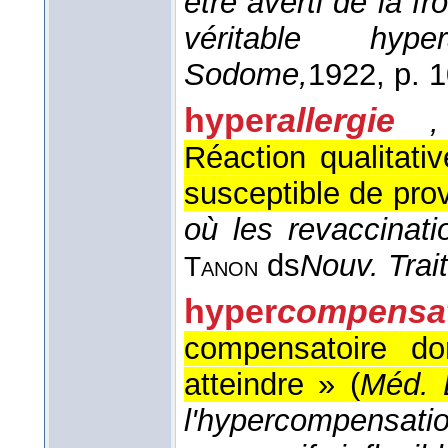
être averti de la f
véritable hyp
Sodome,
1922
, p. 
hyper
allergie
Réaction qualitat
susceptible de prov
où les revaccinati
ds
Nouv. Trai
Tanon
hyper
compensa
compensatoire do
atteindre » (
Méd. 
l'hypercompensatio