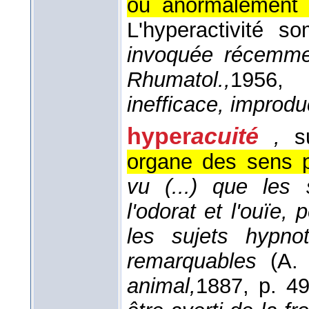
ou anormalement 
L'hyperactivité 
invoquée récemm
Rhumatol.,
1956
, 
inefficace, improd
hyper
acuité
,
s
organe des sens p
vu (...) que les
l'odorat et l'ouïe,
les sujets hypno
remarquables
(
A
animal,
1887
, p. 4