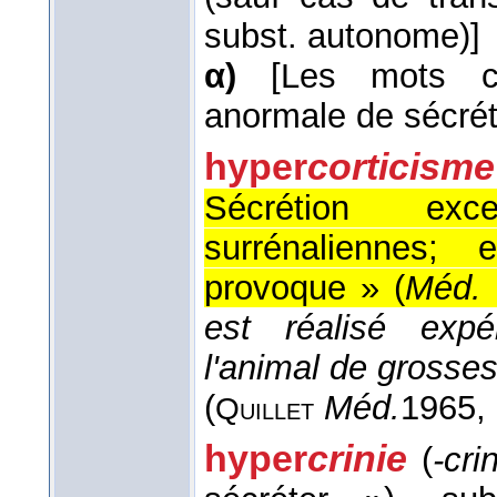
subst. autonome)]
α)
[Les mots co
anormale de sécréti
hyper
corticisme
Sécrétion exc
surrénaliennes; 
provoque » (
Méd. 
est réalisé expé
l'animal de grosses
(
Méd.
1965
,
Quillet
hyper
crinie
(
-cri