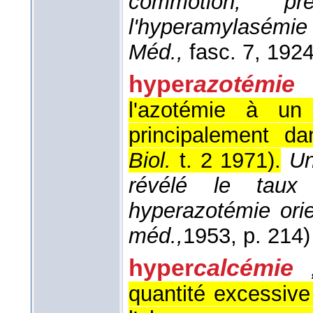
commotion, pr
l'hyperamylasém
Méd.,
fasc. 7
, 192
hyper
azotémie
l'azotémie à un 
principalement da
Biol.
t. 2 1971
).
Un
révélé le taux 
hyperazotémie ori
méd.,
1953
, p. 214)
hyper
calcémie
quantité excessive