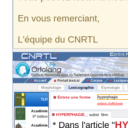
En vous remerciant,
L'équipe du CNRTL
Accueil
Portail lexical
Corpus
Lexique
Morphologie
Lexicographie
Etymologie
Entrez une forme
TLFi
options d'affichage
Académie
HYPERPHAGIE
, , subst. fém.
e
9
édition
HY
* Dans l'article "
Académie