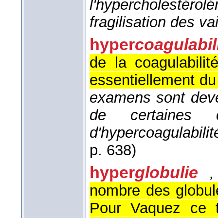
l'hypercholestérol
fragilisation des v
hyper
coagulabil
de la coagulabilit
essentiellement du
examens sont deve
de certaines
d'hypercoagulabili
p. 638)
hyper
globulie
nombre des globul
Pour Vaquez ce t