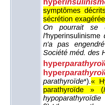
hyper
insulinism
symptômes décrits 
sécrétion exagérée 
On pourrait se 
l'
hyperinsulinisme
n'a pas engendr
Société méd. des H
hyper
parathyroï
hyper
parathyro
parathyroïde
*).
« H
parathyroïde » (
hypoparathyroï