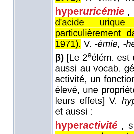
hyper
uricémie
,
d'acide uriqu
particulièrement 
1971
).
V.
-émie, -
e
β)
[Le 2
élém. est 
aussi au vocab. gé
activité, un fonct
élevé, une propriét
leurs effets]
V.
hy
et aussi :
hyper
activité
,
s