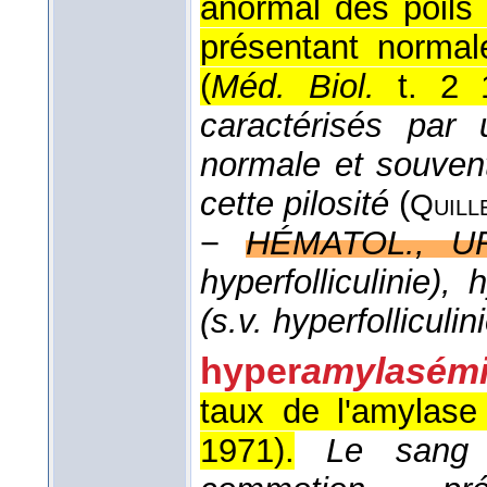
anormal des poils 
présentant norma
(
Méd. Biol.
t. 2 
caractérisés par 
normale et souven
cette pilosité
(
Quill
−
HÉMATOL., U
hyperfolliculinie), 
(s.v. hyperfollicul
hyper
amylasém
taux de l'amylase
1971
).
Le sang 