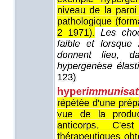
niveau de la paroi
pathologique (form
2 1971
).
Les choc
faible et lorsque
donnent lieu, d
hypergenèse élas
123)
hyper
immunisat
répétée d'une prép
vue de la produc
anticorps. C'
thérapeutiques obt