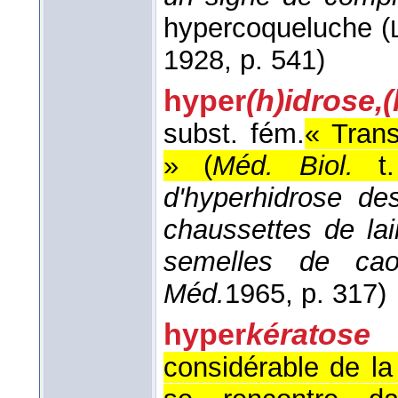
hypercoqueluche (
1928
, p. 541)
hyper
(h)idrose,
subst. fém.
« Tran
» (
Méd. Biol.
t
d'hyperhidrose de
chaussettes de la
semelles de ca
Méd.
1965
, p. 317)
hyper
kératose
considérable de la