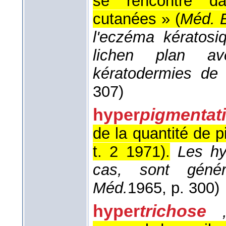
se rencontre da
cutanées » (
Méd. B
l'eczéma kératosiq
lichen plan av
kératodermies de 
307)
hyper
pigmentat
de la quantité de 
t. 2 1971
).
Les hy
cas, sont géné
Méd.
1965
, p. 300)
hyper
trichose