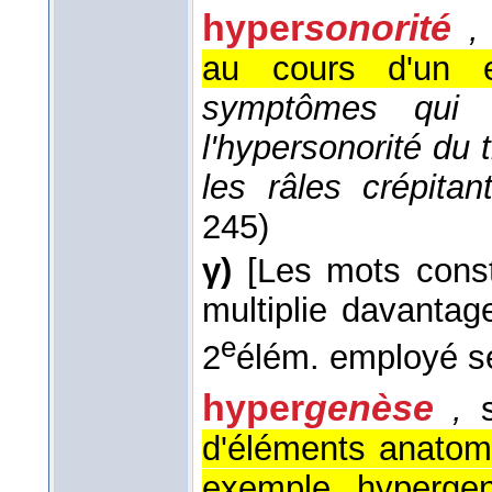
hyper
sonorité
au cours d'un e
symptômes qui 
l'hypersonorité du 
les râles crépita
245)
γ)
[Les mots const
multiplie davantag
e
2
élém. employé s
hyper
genèse
,
d'éléments anatomi
exemple hypergen