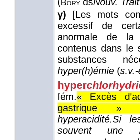
(
ds
Nouv. Trai
Bory
γ)
[Les mots con
excessif de certa
anormale de la 
contenus dans le s
substances néc
hyper(h)émie
(
s.v.
hyper
chlorhydri
fém.
« Excès d'ac
gastrique » 
hyperacidité.
Si le
souvent une hy