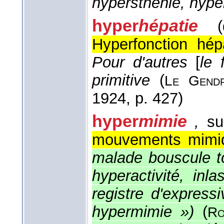
hypersthénie, hype
hyper
hépatie
(
Hyperfonction hép
Pour d'autres
[
le 
primitive
(
Le
Gend
1924
, p. 427)
hyper
mimie
,
su
mouvements mimi
malade bouscule to
hyperactivité, inl
registre d'expressi
hypermimie »)
(
Ro