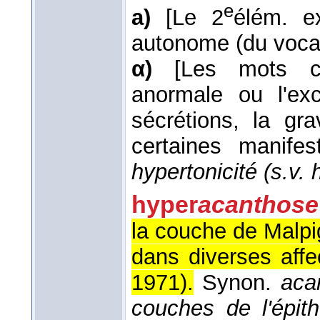
e
a)
[Le 2
élém. e
autonome (du voca
α)
[Les mots co
anormale ou l'ex
sécrétions, la gr
certaines manifest
hypertonicité (s.v.
hyper
acanthose
la couche de Malpi
dans diverses affe
1971
).
Synon.
acan
couches de l'épit