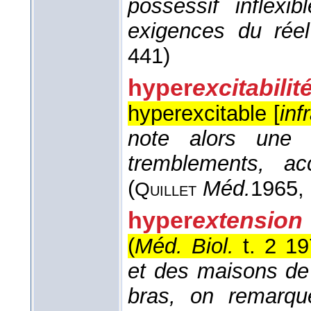
possessif inflexi
exigences du rée
441)
hyper
excitabilit
hyperexcitable [
inf
note alors une hy
tremblements, ac
(
Méd.
1965
,
Quillet
hyper
extension
(
Méd. Biol.
t. 2 1
et des maisons de
bras, on remarqu