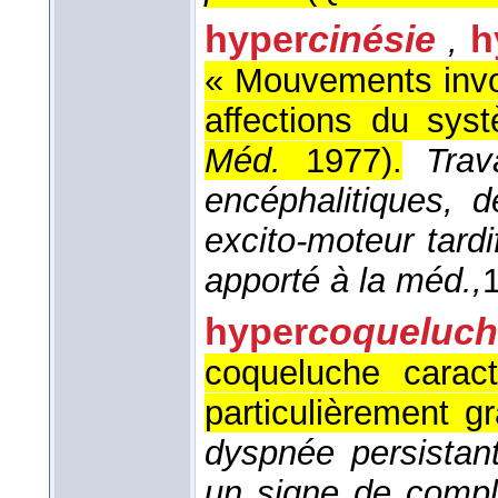
hyper
cinésie
h
,
« Mouvements invo
affections du sys
Méd.
1977
).
Trav
encéphalitiques, 
excito-moteur tardi
apporté à la méd.,
hyper
coqueluch
coqueluche carac
particulièrement g
dyspnée persistant
un signe de compli