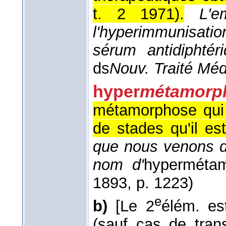
t. 2 1971
).
L'e
l'hyperimmunisat
sérum antidiphté
ds
Nouv. Traité Mé
hyper
métamorp
métamorphose qui
de stades qu'il es
que nous venons d
nom d'
hyperméta
1893
, p. 1223)
e
b)
[Le 2
élém. es
(sauf cas de tran