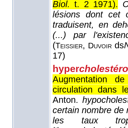
Biol.
t. 2 1971
).
C
lésions dont cet
traduisent, en deh
(...) par l'exist
(
,
ds
Teissier
Duvoir
17)
hyper
cholestér
Augmentation de 
circulation dans 
Anton.
hypocholes
certain nombre de
les taux tro