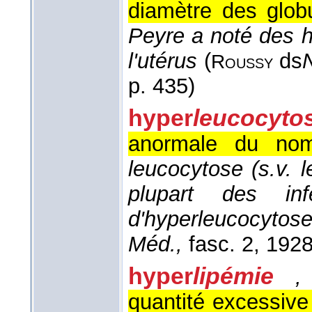
diamètre des glob
Peyre a noté des h
l'utérus
(
ds
Roussy
p. 435)
hyper
leucocyto
anormale du nom
leucocytose (s.v. l
plupart des inf
d'hyperleucocyto
Méd.,
fasc. 2
, 192
hyper
lipémie
quantité excessive