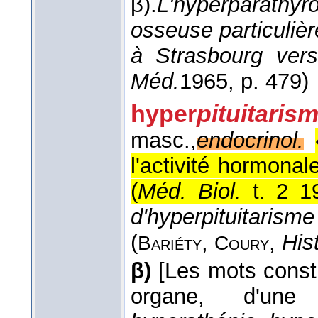
β).
L'hyperparathyr
osseuse particuliè
à Strasbourg vers
Méd.
1965
, p. 479)
hyper
pituitaris
masc.,
endocrinol.
l'activité hormona
(
Méd. Biol.
t. 2 1
d'hyperpituitaris
(
,
,
His
Bariéty
Coury
β)
[Les mots constr
organe, d'une f