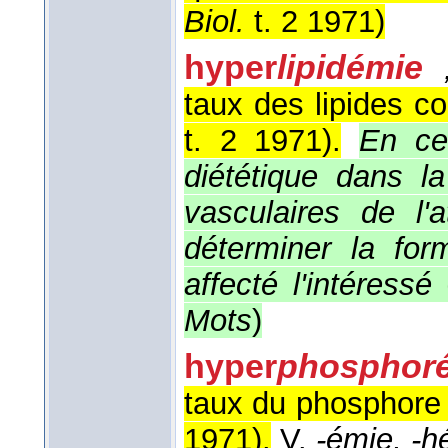
Biol.
t. 2 1971
)
hyper
lipidémie
taux des lipides c
t. 2 1971
).
En ce
diététique dans la
vasculaires de l'a
déterminer la form
affecté l'intéressé
Mots
)
hyper
phosphor
taux du phosphore (
1971
).
V.
-émie, -