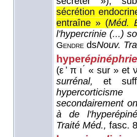
sécréter »)
, sub
sécrétion endocrin
entraîne » (
Méd. 
l'hypercrinie (...)
ds
Nouv. Tra
Gendre
hyper
épinéphri
(ε ̓ π ι ́ « sur » et
surrénal,
et su
hypercorticisme 
secondairement ont
à de l'hyperépin
Traité Méd.,
fasc. 