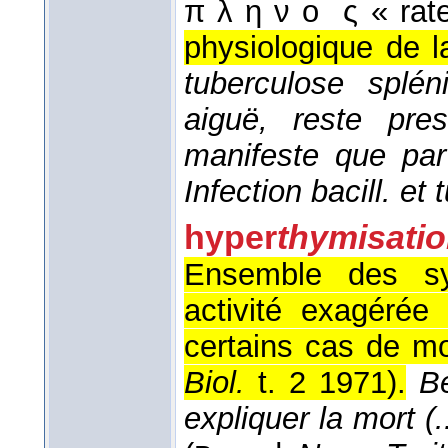
π λ η ν ο ́ ς « rate
physiologique de l
tuberculose splé
aiguë, reste pre
manifeste que pa
Infection bacill. et 
hyper
thymisati
Ensemble des s
activité exagérée 
certains cas de mo
Biol.
t. 2 1971
).
B
expliquer la mort (.