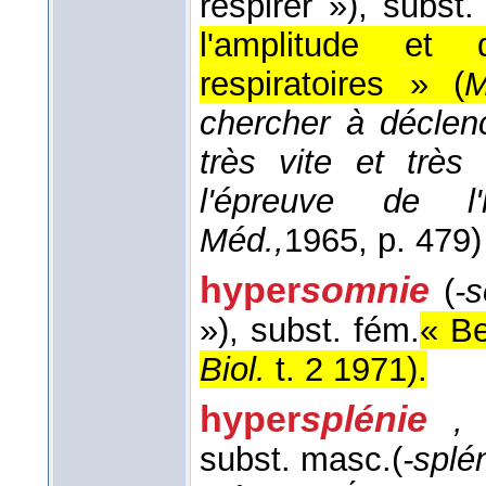
respirer »)
, subst.
l'amplitude e
respiratoires » (
M
chercher à déclenc
très vite et très
l'épreuve de l
Méd.,
1965
, p. 479)
hyper
somnie
(
-
»)
, subst. fém.
« Be
Biol.
t. 2 1971
).
hyper
splénie
subst. masc.
(
-splé