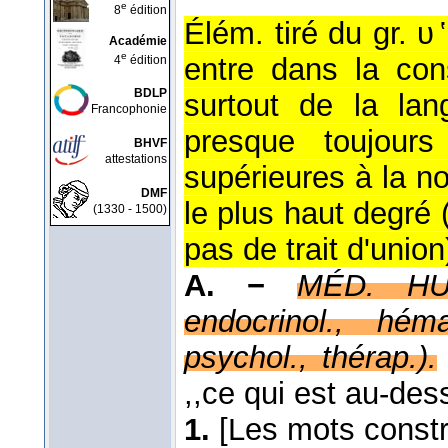
e
8
édition
Élém. tiré du gr. υ 
Académie
e
entre dans la con
4
édition
BDLP
surtout de la la
Francophonie
presque toujours
BHVF
attestations
supérieures à la n
DMF
le plus haut degré
(1330 - 1500)
pas de trait d'union
A. −
MÉD. HUM
endocrinol., héma
psychol., thérap.).
,,ce qui est au-des
1.
[Les mots constr