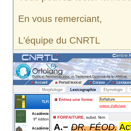
En vous remerciant,
L'équipe du CNRTL
Accueil
Portail lexical
Corpus
Lexique
Morphologie
Lexicographie
Etymologie
Entrez une forme
TLFi
options d'affichage
Académie
FORFAITURE
, subst. fém.
e
9
édition
A.−
DR. FÉOD.
Ac
Académie