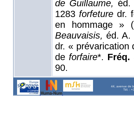
de Guillaume,
éd. 
1283
forfeture
dr. 
en hommage » (
Beauvaisis,
éd. A.
dr. « prévarication 
de
forfaire
*.
Fréq. 
90.
44, avenue de l
Tél. : 