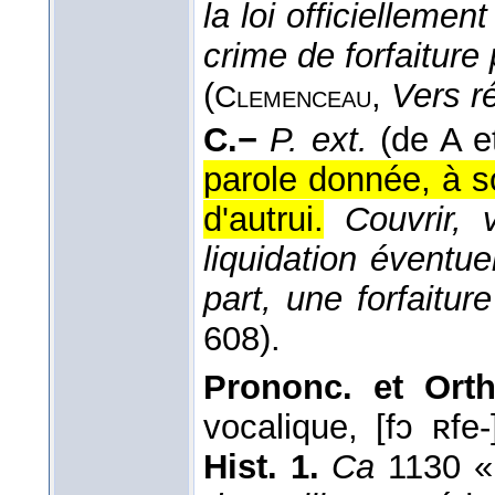
la loi officiellement
crime de forfaiture 
(
,
Vers r
Clemenceau
C.−
P. ext.
(de A e
parole donnée, à s
d'autrui.
Couvrir, 
liquidation éventu
part, une forfaiture
608).
Prononc. et Orth
vocalique, [fɔ ʀfe
Hist. 1.
Ca
1130 « 