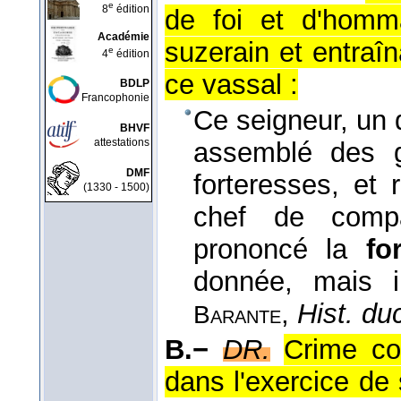
e
8
édition
de foi et d'homm
Académie
suzerain et entraîn
e
4
édition
ce vassal :
BDLP
Francophonie
Ce seigneur, un 
BHVF
attestations
assemblé des g
DMF
forteresses, et
(1330 - 1500)
chef de compa
prononcé la
fo
donnée, mais il
,
Hist. du
Barante
B.−
DR.
Crime co
dans l'exercice de 